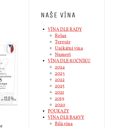
NAŠE VÍNA
VÍNA DLE ŘADY
Relax
Terroir
Unikátní vína
Numeri
VÍNA DLE ROČNÍKU
2024
2023
2022
2025
2021
2019
2020
POUKAZY
VÍNA DLE BARVY
Bílá vína
se