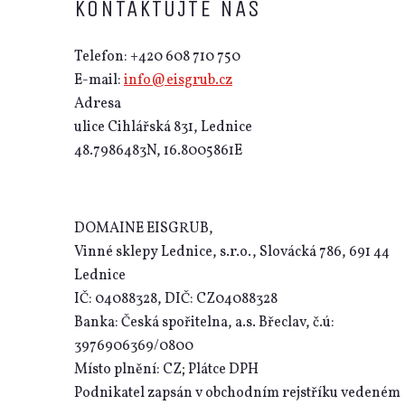
KONTAKTUJTE NÁS
Telefon: +420 608 710 750
E-mail:
info@eisgrub.cz
Adresa
ulice Cihlářská 831, Lednice
48.7986483N, 16.8005861E
DOMAINE EISGRUB,
Vinné sklepy Lednice, s.r.o., Slovácká 786, 691 44
Lednice
IČ: 04088328, DIČ: CZ04088328
Banka: Česká spořitelna, a.s. Břeclav, č.ú:
3976906369/0800
Místo plnění: CZ; Plátce DPH
Podnikatel zapsán v obchodním rejstříku vedeném