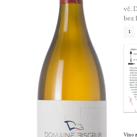
vč.
bez
Víno z