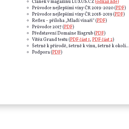
Článek v magazínu LUXUS.CZ
(odkaz zde)
Průvodce nejlepšími víny ČR 2019-2020 (
PDF
)
Průvodce nejlepšími víny ČR 2018-2019 (
PDF
)
Reflex – příloha „Mladí vinaři“ (
PDF
)
Průvodce 2017 (
PDF
)
Představení Domaine Eisgrub (
PDF
)
Vítěz Grand testu (
PDF část 1
,
PDF část 2
)
Šetrně k přírodě, šetrně k vínu, šetrně k okolí...
Podpora (
PDF
)