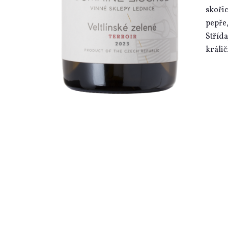
skořic
pepře,
Střída
králi