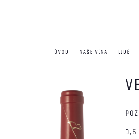
ÚVOD
NAŠE VÍNA
LIDÉ
V
POZ
0,5