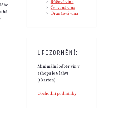
Růžová vína
ílého
Červená vína
ouhá.
Oranžová vína
e
UPOZORNĚNÍ:
Minimální odběr vín v
eshopu je 6 lahví
(1 karton)
Obchodní podmínky