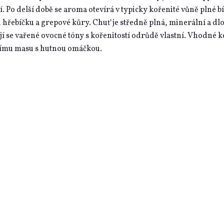
í. Po delší době se aroma otevírá v typicky kořenité vůně plné b
 hřebíčku a grepové kůry. Chuť je středně plná, minerální a dl
jí se vařené ovocné tóny s kořenitostí odrůdě vlastní. Vhodné k
čímu masu s hutnou omáčkou.