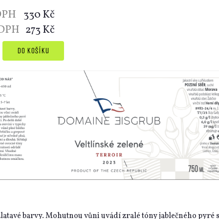
 DPH
330 Kč
 DPH
273 Kč
latavé barvy. Mohutnou vůni uvádí zralé tóny jablečného pyré 