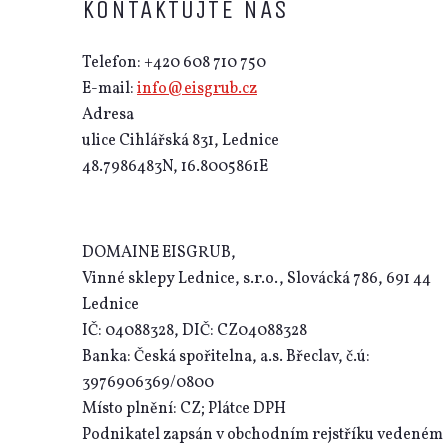
KONTAKTUJTE NÁS
Telefon: +420 608 710 750
E-mail:
info@eisgrub.cz
Adresa
ulice Cihlářská 831, Lednice
48.7986483N, 16.8005861E
DOMAINE EISGRUB,
Vinné sklepy Lednice, s.r.o., Slovácká 786, 691 44
Lednice
IČ: 04088328, DIČ: CZ04088328
Banka: Česká spořitelna, a.s. Břeclav, č.ú:
3976906369/0800
Místo plnění: CZ; Plátce DPH
Podnikatel zapsán v obchodním rejstříku vedeném