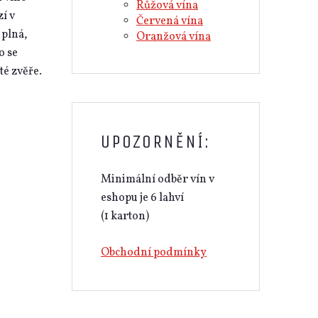
Růžová vína
í v
Červená vína
 plná,
Oranžová vína
o se
é zvěře.
UPOZORNĚNÍ:
Minimální odběr vín v
eshopu je 6 lahví
(1 karton)
Obchodní podmínky