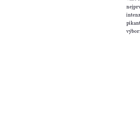
nejprv
intenz
pikant
výbor