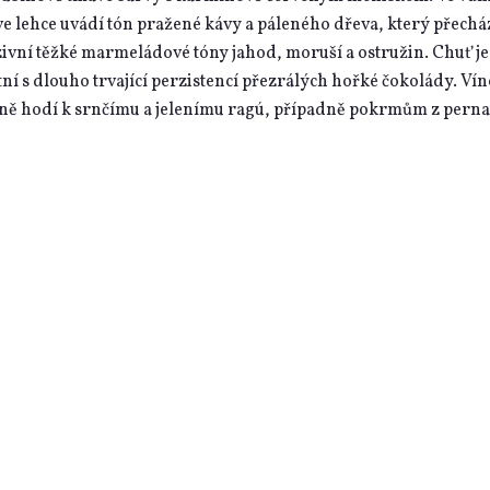
e lehce uvádí tón pražené kávy a páleného dřeva, který přecház
ivní těžké marmeládové tóny jahod, moruší a ostružin. Chuť je
ní s dlouho trvající perzistencí přezrálých hořké čokolády. Vín
ně hodí k srnčímu a jelenímu ragú, případně pokrmům z pernat