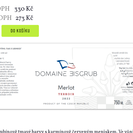
 DPH
330 Kč
 DPH
273 Kč
rubínově tmavé barvy s karmínově červeným meniskem. Ve vůni