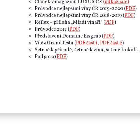
Článek v magazínu LUXUS.CZ
(odkaz zde)
Průvodce nejlepšími víny ČR 2019-2020 (
PDF
)
Průvodce nejlepšími víny ČR 2018-2019 (
PDF
)
Reflex – příloha „Mladí vinaři“ (
PDF
)
Průvodce 2017 (
PDF
)
Představení Domaine Eisgrub (
PDF
)
Vítěz Grand testu (
PDF část 1
,
PDF část 2
)
Šetrně k přírodě, šetrně k vínu, šetrně k okolí...
Podpora (
PDF
)