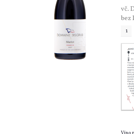
vč.
bez
Víno 