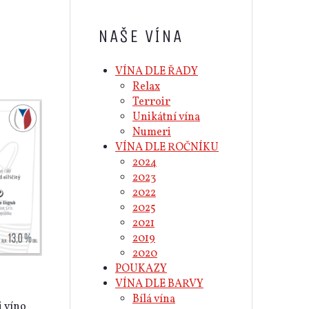
NAŠE VÍNA
VÍNA DLE ŘADY
Relax
Terroir
Unikátní vína
Numeri
VÍNA DLE ROČNÍKU
2024
2023
2022
2025
2021
2019
2020
POUKAZY
VÍNA DLE BARVY
Bílá vína
 víno